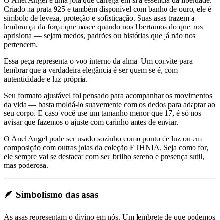
O Anel Angel é uma joia que carrega em si a essência da liberdade.
Criado na prata 925 e também disponível com banho de ouro, ele é
símbolo de leveza, proteção e sofisticação. Suas asas trazem a
lembrança da força que nasce quando nos libertamos do que nos
aprisiona — sejam medos, padrões ou histórias que já não nos
pertencem.
Essa peça representa o voo interno da alma. Um convite para
lembrar que a verdadeira elegância é ser quem se é, com
autenticidade e luz própria.
Seu formato ajustável foi pensado para acompanhar os movimentos
da vida — basta moldá-lo suavemente com os dedos para adaptar ao
seu corpo. E caso você use um tamanho menor que 17, é só nos
avisar que fazemos o ajuste com carinho antes de enviar.
O Anel Angel pode ser usado sozinho como ponto de luz ou em
composição com outras joias da coleção ETHNIA. Seja como for,
ele sempre vai se destacar com seu brilho sereno e presença sutil,
mas poderosa.
🪶
Simbolismo das asas
As asas representam o divino em nós. Um lembrete de que podemos