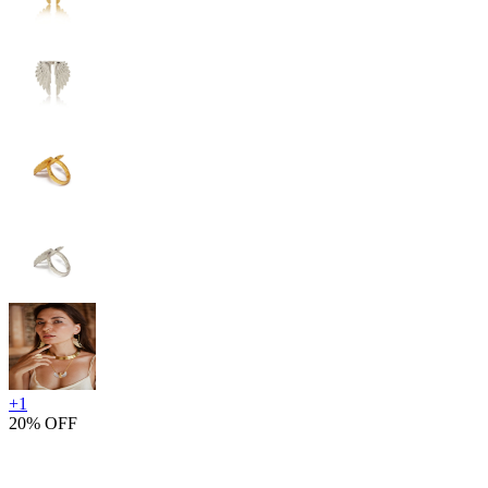
+
1
20% OFF